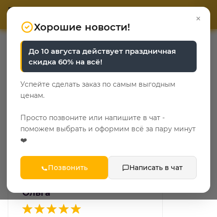
ОТВЕТЬТЕ НА 3 ВОПРОСА
ОТВЕТЬТЕ НА 3 ВОПРОСА
0
×
«Уют у каждого свой»
«Уют у каждого свой»
Хорошие новости!
—
—
Главная
О компании
Отзывы
До 10 августа действует праздничная
скидка 60% на всё!
Оставить свой отзыв
Успейте сделать заказ по самым выгодным
ОСТАВИТЬ СВОЙ ОТЗЫВ
ценам.
Просто позвоните или напишите в чат -
поможем выбрать и оформим всё за пару минут
4.5
/
5
957 отзыва
❤️
Позвонить
Написать в чат
08.02.2013
Ольга