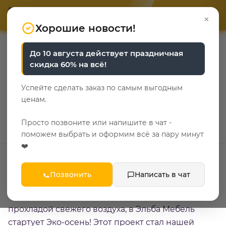
ОТВЕТЬТЕ НА 3 ВОПРОСА
ОТВЕТЬТЕ НА 3 ВОПРОСА
0
×
«Уют у каждого свой»
«Уют у каждого свой»
Хорошие новости!
—
—
—
Главная
О компании
Мы делаем мир лучше!
До 10 августа действует праздничная
Эко-осень в Эльба Мебель
скидка 60% на всё!
Эко-осень в Эльба
Успейте сделать заказ по самым выгодным
Мебель
ценам.
30 октября 2025
Просто позвоните или напишите в чат -
поможем выбрать и оформим всё за пару минут
❤️
Позвонить
Написать в чат
Уже четвертый год подряд, как только новый
сезон одаривает нас золотом листвы и
прохладой свежего воздуха, в Эльба Мебель
стартует Эко-осень! Этот проект стал нашей