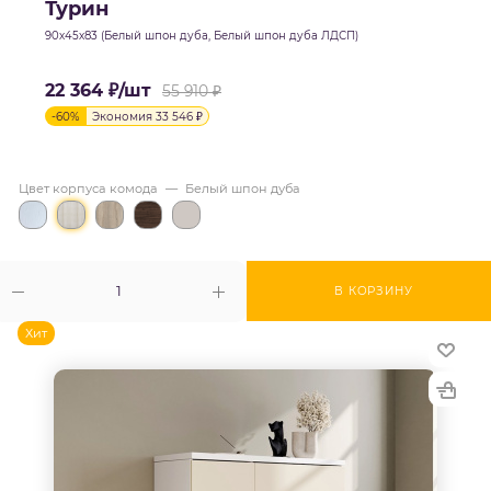
Турин
90х45х83 (Белый шпон дуба, Белый шпон дуба ЛДСП)
22 364
₽
/шт
55 910
₽
-
60
%
Экономия
33 546
₽
Цвет корпуса комода
—
Белый шпон дуба
В КОРЗИНУ
Хит