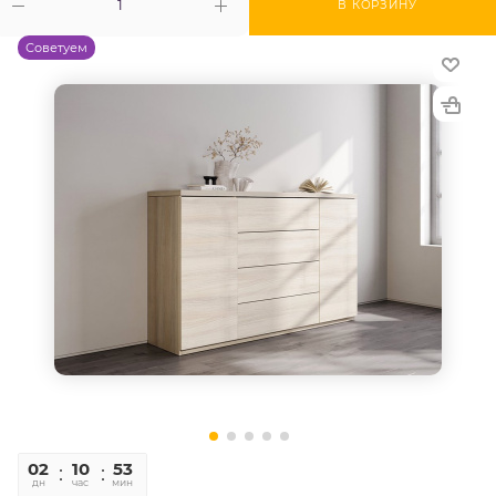
В КОРЗИНУ
Советуем
02
10
52
58
дн
час
мин
сек