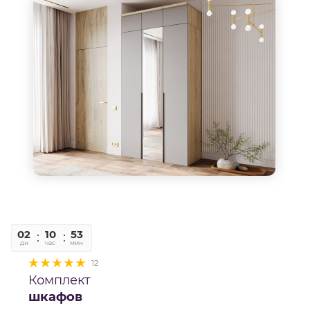
02
10
52
58
дн
час
мин
сек
12
Комплект
шкафов