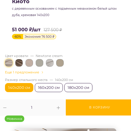
Киото
с деревянным основанием с подъемным механизмом белый шпон
дуба, кремовая 140х200
51 000
₽
/шт
127 500
₽
-
60
%
Экономия
76 500
₽
Цвет кровати
—
Newtone cream
Еще 1 предложение
Размер спального места
—
140х200 см
140х200 см
160х200 см
180х200 см
В КОРЗИНУ
Новинка