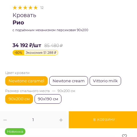
12
Кровать
Рио
с подъёмным механизмом персиковая 90х200
34 192
₽
/шт
85 480
₽
-
60
%
Экономия
51 288
₽
Цвет кровати
Newtone caramel
Newtone cream
Vittorio milk
Размер спального места
—
90х200 см
90х200 см
90х190 см
В КОРЗИНУ
Новинка