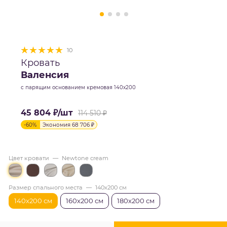
10
Кровать
Валенсия
с парящим основанием кремовая 140х200
45 804
₽
/шт
114 510
₽
-
60
%
Экономия
68 706
₽
Цвет кровати
—
Newtone cream
Размер спального места
—
140х200 см
140х200 см
160х200 см
180х200 см