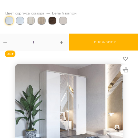
Цвет корпуса комода
—
Белый капри
В КОРЗИНУ
Хит