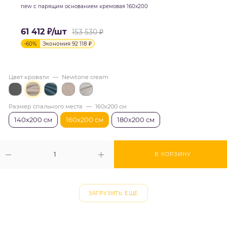
new с парящим основанием кремовая 160х200
61 412
₽
/шт
153 530
₽
-
60
%
Экономия
92 118
₽
Цвет кровати
—
Newtone cream
Размер спального места
—
160х200 см
140х200 см
160х200 см
180х200 см
В КОРЗИНУ
ЗАГРУЗИТЬ ЕЩЕ