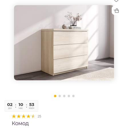
02
10
52
58
дн
час
мин
сек
25
Комод