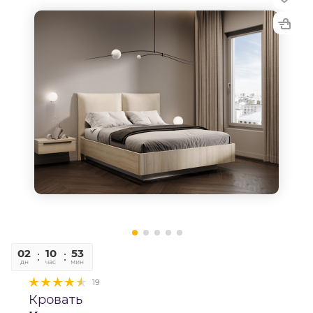
02
10
52
58
дн
час
мин
сек
19
Кровать