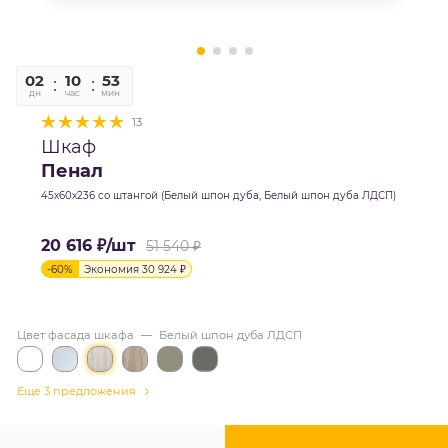
02
10
52
58
дн
час
мин
сек
13
Шкаф
Пенал
45х60х236 со штангой (Белый шпон дуба, Белый шпон дуба ЛДСП)
20 616
₽
/шт
51 540
₽
-
60
%
Экономия
30 924
₽
Цвет фасада шкафа
—
Белый шпон дуба ЛДСП
Еще 3 предложения