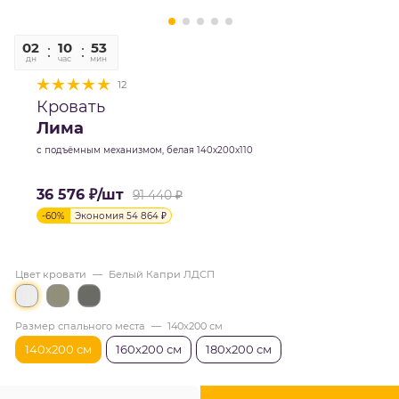
02
10
52
58
дн
час
мин
сек
12
Кровать
Лима
с подъёмным механизмом, белая 140х200х110
36 576
₽
/шт
91 440
₽
-
60
%
Экономия
54 864
₽
Цвет кровати
—
Белый Капри ЛДСП
Размер спального места
—
140х200 см
140х200 см
160х200 см
180х200 см