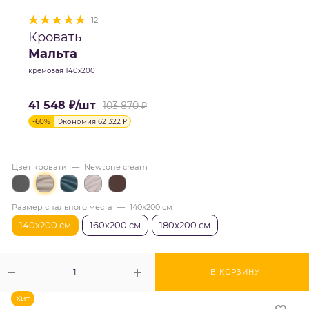
12
Кровать
Мальта
кремовая 140х200
41 548
₽
/шт
103 870
₽
-
60
%
Экономия
62 322
₽
Цвет кровати
—
Newtone cream
Размер спального места
—
140х200 см
140х200 см
160х200 см
180х200 см
В КОРЗИНУ
Хит