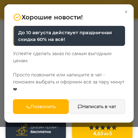
ОТВЕТЬТЕ НА 3 ВОПРОСА
ОТВЕТЬТЕ НА 3 ВОПРОСА
0
×
«Уют у каждого свой»
«Уют у каждого свой»
Хорошие новости!
До 10 августа действует праздничная
скидка 60% на всё!
Успейте сделать заказ по самым выгодным
ценам.
Просто позвоните или напишите в чат -
поможем выбрать и оформим всё за пару минут
❤️
Позвонить
Написать в чат