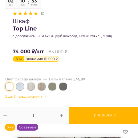
02
10
52
58
дн
час
мин
сек
10
Шкаф
Top Line
с доводчиком 150х66х236 (Дуб шоколад, Белый глянец МДФ)
74 000
₽
/шт
185 000
₽
-
60
%
Экономия
111 000
₽
Цвет фасада шкафа
—
Белый глянец МДФ
Еще 3 предложения
В КОРЗИНУ
Хит
Советуем