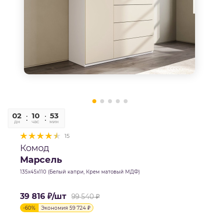
02
10
52
58
дн
час
мин
сек
15
Комод
Марсель
135х45х110 (Белый капри, Крем матовый МДФ)
39 816
₽
/шт
99 540
₽
-
60
%
Экономия
59 724
₽