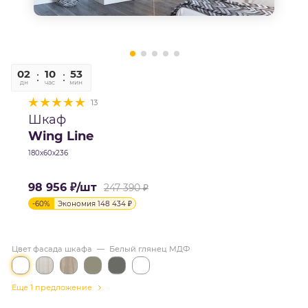
02
10
52
58
дн
час
мин
сек
13
Шкаф
Wing Line
180х60х236
98 956
₽
/шт
247 390
₽
-
60
%
Экономия
148 434
₽
Цвет фасада шкафа
—
Белый глянец МДФ
Еще 1 предложение