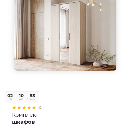
02
10
52
58
дн
час
мин
сек
12
Комплект
шкафов