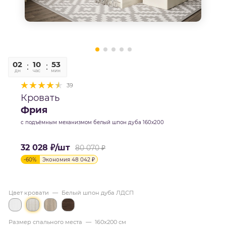
02
10
52
58
дн
час
мин
сек
39
Кровать
Фрия
с подъёмным механизмом белый шпон дуба 160х200
32 028
₽
/шт
80 070
₽
-
60
%
Экономия
48 042
₽
Цвет кровати
—
Белый шпон дуба ЛДСП
Размер спального места
—
160х200 см