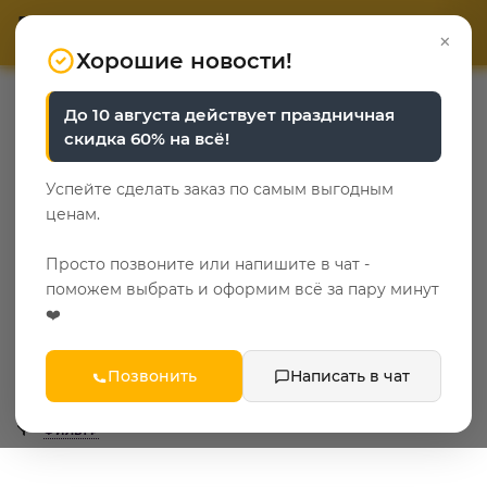
ОТВЕТЬТЕ НА 3 ВОПРОСА
ОТВЕТЬТЕ НА 3 ВОПРОСА
0
×
«Уют у каждого свой»
«Уют у каждого свой»
Хорошие новости!
—
—
—
Главная
Каталог
Мебель в спальню
До 10 августа действует праздничная
—
Текстиль к кроватям
Накладные подушки
скидка 60% на всё!
Накладные подушки
Успейте сделать заказ по самым выгодным
СПБ
ценам.
3
Просто позвоните или напишите в чат -
поможем выбрать и оформим всё за пару минут
Популярные категории
❤️
сонома
Позвонить
Написать в чат
ФИЛЬТР