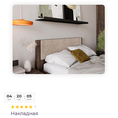
04
20
05
36
дн
час
мин
сек
1
Накладная