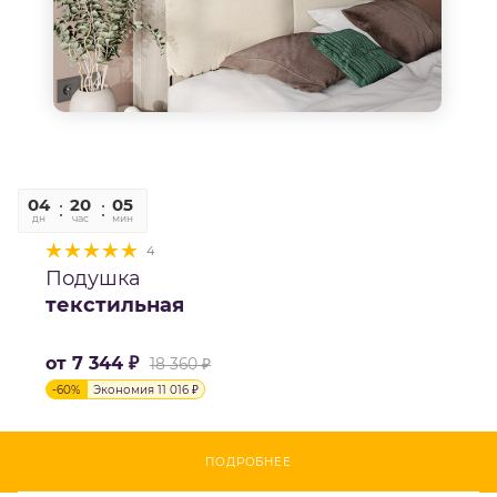
04
20
05
36
дн
час
мин
сек
4
Подушка
текстильная
от
7 344 ₽
18 360 ₽
-
60
%
Экономия
11 016 ₽
ПОДРОБНЕЕ