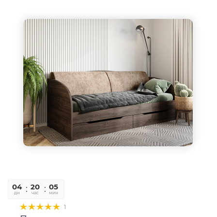
04
20
05
36
дн
час
мин
сек
1