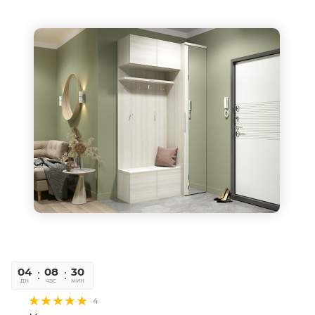
04
08
30
06
дн
час
мин
сек
4