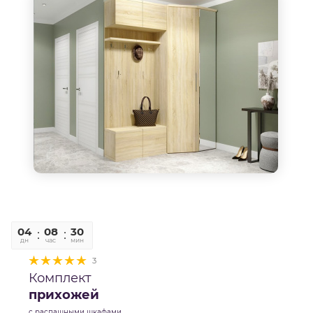
04
08
30
06
дн
час
мин
сек
3
Комплект
прихожей
с распашными шкафами