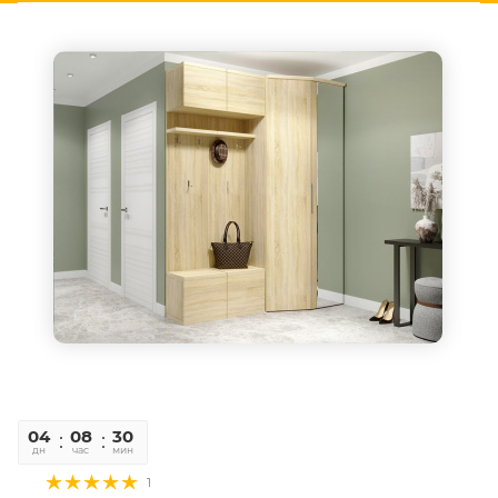
04
08
30
06
дн
час
мин
сек
1