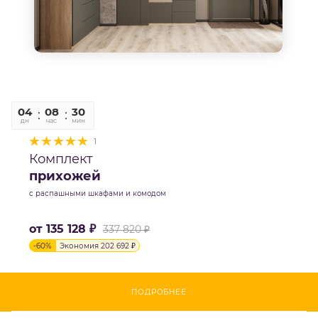
04
08
30
06
дн
час
мин
сек
1
Комплект
прихожей
с распашными шкафами и комодом
от
135 128 ₽
337 820 ₽
-
60
%
Экономия
202 692 ₽
ПОДРОБНЕЕ