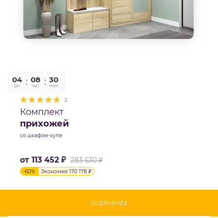
04
08
30
06
дн
час
мин
сек
2
Комплект
прихожей
со шкафом-купе
от
113 452 ₽
283 630 ₽
-
60
%
Экономия
170 178 ₽
ПОДРОБНЕЕ