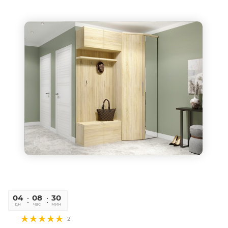
04
08
30
06
дн
час
мин
сек
2