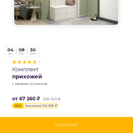
04
08
30
06
дн
час
мин
сек
1
Комплект
прихожей
с пеналом со штангой
от
67 260 ₽
168 150 ₽
-
60
%
Экономия
100 890 ₽
ПОДРОБНЕЕ