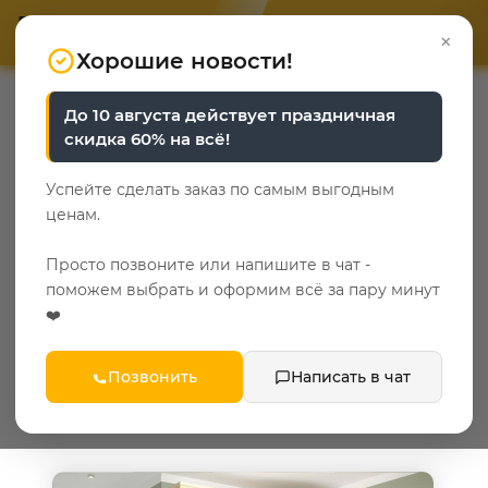
ОТВЕТЬТЕ НА 3 ВОПРОСА
ОТВЕТЬТЕ НА 3 ВОПРОСА
0
×
«Уют у каждого свой»
«Уют у каждого свой»
Хорошие новости!
—
—
—
Главная
Каталог
Мебель для прихожей
До 10 августа действует праздничная
Мебель для прихожей
скидка 60% на всё!
Мебель для прихожей
Успейте сделать заказ по самым выгодным
ценам.
19
Просто позвоните или напишите в чат -
Популярные категории
поможем выбрать и оформим всё за пару минут
❤️
сонома
Позвонить
Написать в чат
ФИЛЬТР