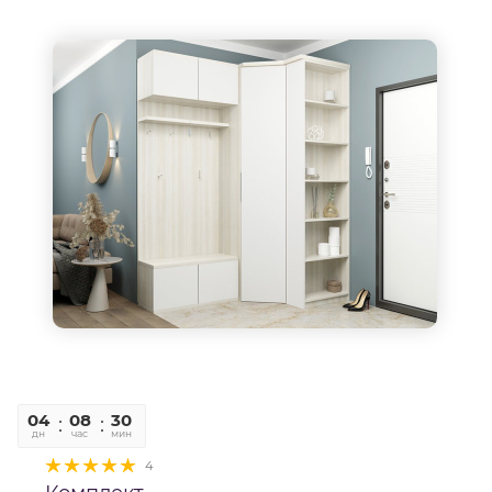
04
08
30
06
дн
час
мин
сек
4