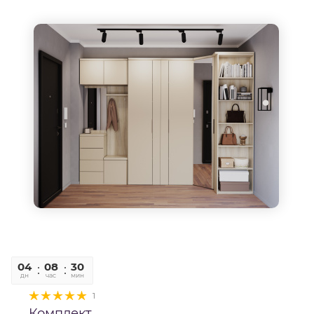
04
08
30
06
дн
час
мин
сек
1
Комплект