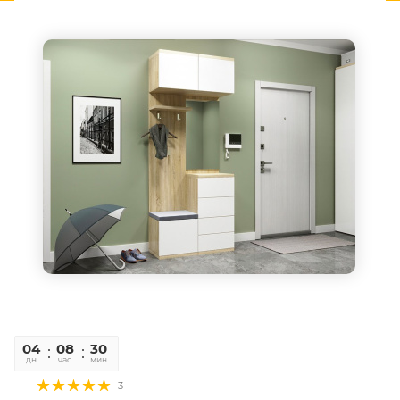
04
08
30
06
дн
час
мин
сек
3