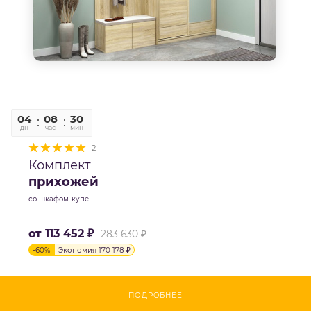
04
08
30
06
дн
час
мин
сек
2
Комплект
прихожей
со шкафом-купе
от
113 452 ₽
283 630 ₽
-
60
%
Экономия
170 178 ₽
ПОДРОБНЕЕ