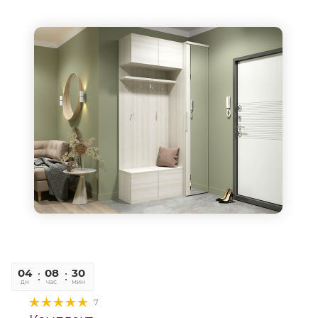
04
08
30
06
дн
час
мин
сек
7