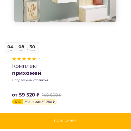
04
08
30
06
дн
час
мин
сек
4
Комплект
прихожей
с подвесным столиком
от
59 520 ₽
148 800 ₽
-
60
%
Экономия
89 280 ₽
ПОДРОБНЕЕ