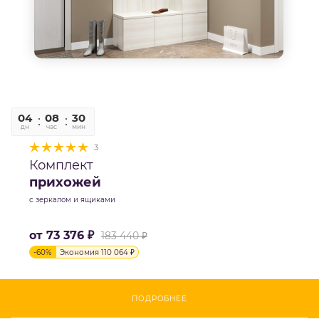
04
08
30
06
дн
час
мин
сек
3
Комплект
прихожей
с зеркалом и ящиками
от
73 376 ₽
183 440 ₽
-
60
%
Экономия
110 064 ₽
ПОДРОБНЕЕ