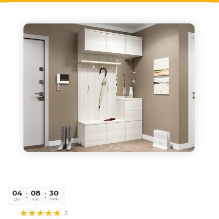
04
08
30
06
дн
час
мин
сек
2