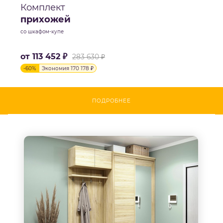
Комплект
прихожей
со шкафом-купе
от
113 452 ₽
283 630 ₽
-
60
%
Экономия
170 178 ₽
ПОДРОБНЕЕ