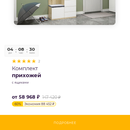
04
08
30
06
дн
час
мин
сек
2
Комплект
прихожей
с ящиками
от
58 968 ₽
147 420 ₽
-
60
%
Экономия
88 452 ₽
ПОДРОБНЕЕ