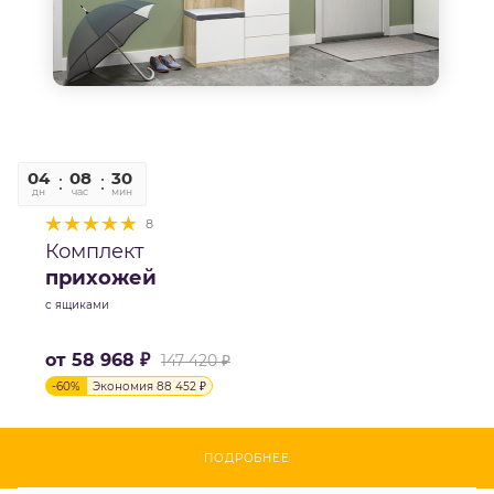
04
08
30
06
дн
час
мин
сек
8
Комплект
прихожей
с ящиками
от
58 968 ₽
147 420 ₽
-
60
%
Экономия
88 452 ₽
ПОДРОБНЕЕ