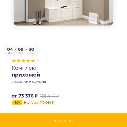
04
08
30
06
дн
час
мин
сек
3
Комплект
прихожей
с зеркалом и ящиками
от
73 376 ₽
183 440 ₽
-
60
%
Экономия
110 064 ₽
ПОДРОБНЕЕ