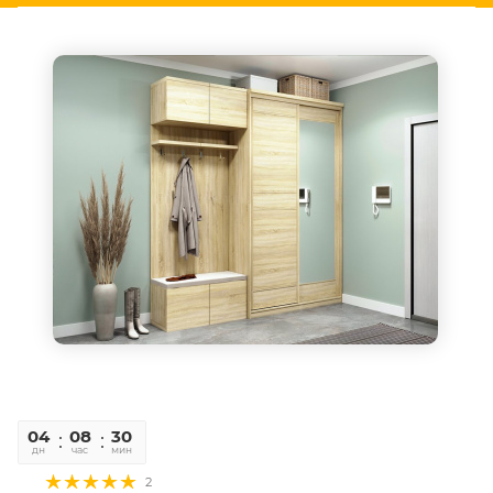
04
08
30
06
дн
час
мин
сек
2