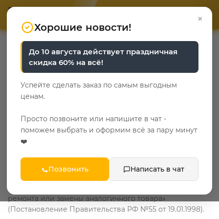
ОТВЕТЬТЕ НА 3 ВОПРОСА
ОТВЕТЬТЕ НА 3 ВОПРОСА
0
×
«Уют у каждого свой»
«Уют у каждого свой»
Хорошие новости!
—
—
Главная
Помощь
Возврат товара
До 10 августа действует праздничная
скидка 60% на всё!
Возврат товара
Успейте сделать заказ по самым выгодным
1. Возврат Товара
ценам.
1.1. Товары, которые продает Продавец, входят в
Просто позвоните или напишите в чат -
«Перечень непродовольственных товаров
поможем выбрать и оформим всё за пару минут
надлежащего качества, не подлежащих возврату или
❤️
обмену на аналогичный товар других размера, формы,
габарита, фасона, расцветки или комплектации» и в
«Перечень товаров длительного пользования, на
Позвонить
Написать в чат
которые не распространяется требование покупателя
о безвозмездном предоставлении ему на период
ремонта или замены аналогичного товара»
(Постановление Правительства РФ №55 от 19.01.1998).