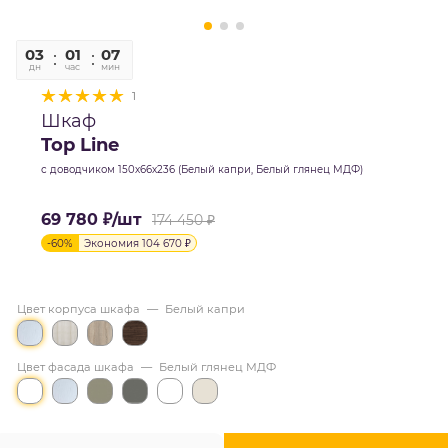
03
01
07
42
дн
час
мин
сек
1
Шкаф
Top Line
с доводчиком 150х66х236 (Белый капри, Белый глянец МДФ)
69 780
₽
/шт
174 450
₽
-
60
%
Экономия
104 670
₽
Цвет корпуса шкафа
—
Белый капри
Цвет фасада шкафа
—
Белый глянец МДФ