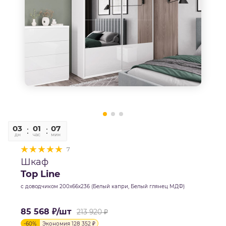
03
01
07
42
дн
час
мин
сек
7
Шкаф
Top Line
с доводчиком 200х66х236 (Белый капри, Белый глянец МДФ)
85 568
₽
/шт
213 920
₽
-
60
%
Экономия
128 352
₽