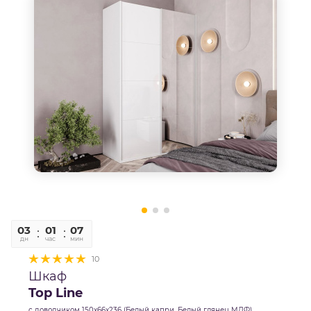
03
01
07
42
дн
час
мин
сек
10
Шкаф
Top Line
с доводчиком 150х66х236 (Белый капри, Белый глянец МДФ)