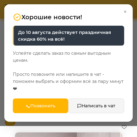
ОТВЕТЬТЕ НА 3 ВОПРОСА
ОТВЕТЬТЕ НА 3 ВОПРОСА
0
×
«Уют у каждого свой»
«Уют у каждого свой»
Хорошие новости!
—
—
—
Главная
Каталог
Мебель для прихожей
До 10 августа действует праздничная
—
Шкафы в прихожую
Шкаф-купе в прихожую
скидка 60% на всё!
Шкафы купе в прихожую
Успейте сделать заказ по самым выгодным
ценам.
25
Просто позвоните или напишите в чат -
Популярные категории
поможем выбрать и оформим всё за пару минут
❤️
без зеркала
для прихожей с зеркалом
сонома
Позвонить
Написать в чат
ФИЛЬТР
Хит