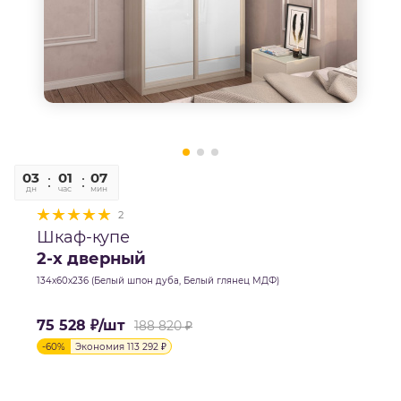
03
01
07
42
дн
час
мин
сек
2
Шкаф-купе
2-х дверный
134х60х236 (Белый шпон дуба, Белый глянец МДФ)
75 528
₽
/шт
188 820
₽
-
60
%
Экономия
113 292
₽