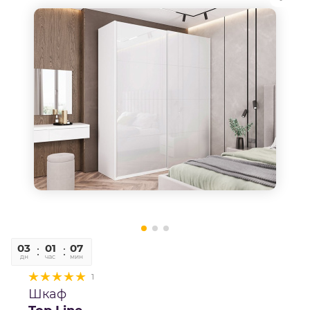
03
01
07
42
дн
час
мин
сек
1
Шкаф