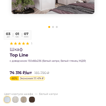
03
01
07
42
дн
час
мин
сек
1
Шкаф
Top Line
с доводчиком 150х66х236 (Белый капри, Белый глянец МДФ)
74 316
₽
/шт
185 790
₽
-
60
%
Экономия
111 474
₽
Цвет корпуса шкафа
—
Белый капри