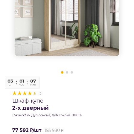
03
01
07
42
дн
час
мин
сек
3
Шкаф-купе
2-х дверный
134х42х236 (Дуб сонома, Дуб сонома ЛДСП)
77 592
₽
/шт
193 980
₽