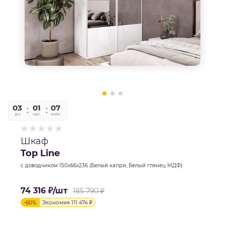
03
01
07
42
дн
час
мин
сек
Шкаф
Top Line
с доводчиком 150х66х236 (Белый капри, Белый глянец МДФ)
74 316
₽
/шт
185 790
₽
-
60
%
Экономия
111 474
₽