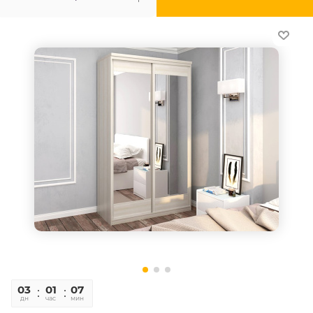
03
01
07
42
дн
час
мин
сек