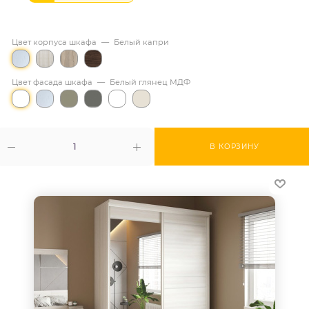
Цвет корпуса шкафа
—
Белый капри
Цвет фасада шкафа
—
Белый глянец МДФ
В КОРЗИНУ