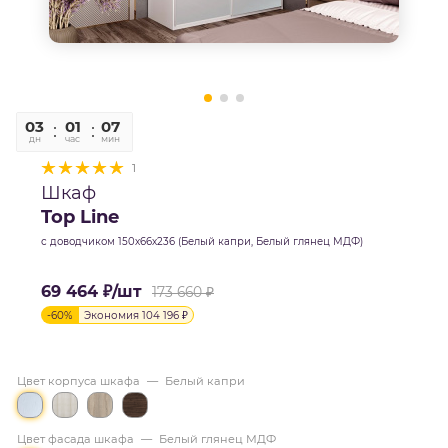
03
01
07
42
дн
час
мин
сек
1
Шкаф
Top Line
с доводчиком 150х66х236 (Белый капри, Белый глянец МДФ)
69 464
₽
/шт
173 660
₽
-
60
%
Экономия
104 196
₽
Цвет корпуса шкафа
—
Белый капри
Цвет фасада шкафа
—
Белый глянец МДФ