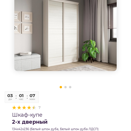
03
01
07
42
дн
час
мин
сек
7
Шкаф-купе
2-х дверный
134х42х236 (Белый шпон дуба, Белый шпон дуба ЛДСП)