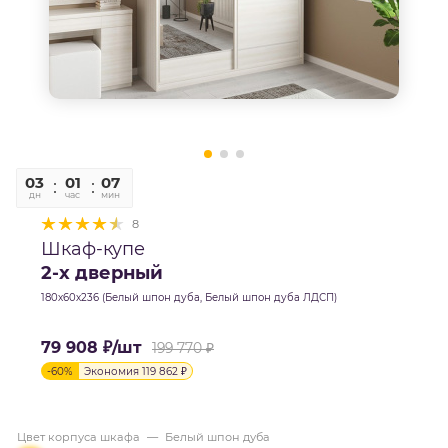
03
01
07
42
дн
час
мин
сек
8
Шкаф-купе
2-х дверный
180х60х236 (Белый шпон дуба, Белый шпон дуба ЛДСП)
79 908
₽
/шт
199 770
₽
-
60
%
Экономия
119 862
₽
Цвет корпуса шкафа
—
Белый шпон дуба