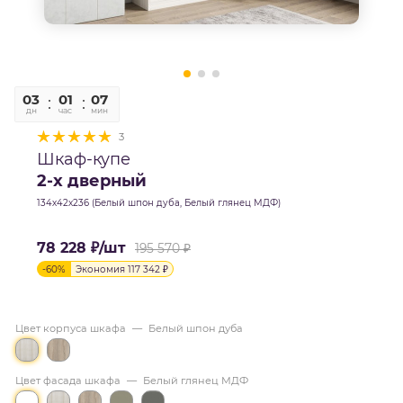
03
01
07
42
дн
час
мин
сек
3
Шкаф-купе
2-х дверный
134х42х236 (Белый шпон дуба, Белый глянец МДФ)
78 228
₽
/шт
195 570
₽
-
60
%
Экономия
117 342
₽
Цвет корпуса шкафа
—
Белый шпон дуба
Цвет фасада шкафа
—
Белый глянец МДФ