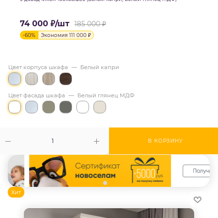
74 000
₽
/шт
185 000
₽
-
60
%
Экономия
111 000
₽
Цвет корпуса шкафа
—
Белый капри
Цвет фасада шкафа
—
Белый глянец МДФ
В КОРЗИНУ
Хит