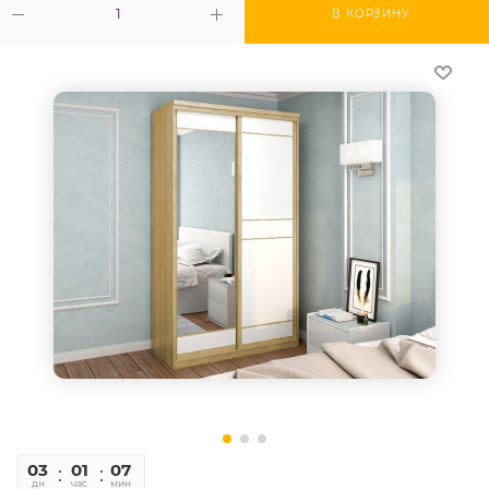
В КОРЗИНУ
03
01
07
42
дн
час
мин
сек