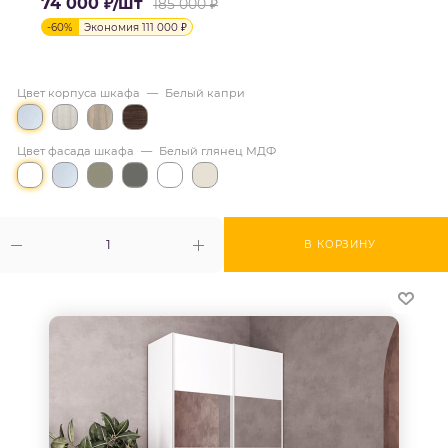
74 000
₽
/шт
185 000
₽
-
60
%
Экономия
111 000
₽
Цвет корпуса шкафа
—
Белый капри
Цвет фасада шкафа
—
Белый глянец МДФ
В КОРЗИНУ