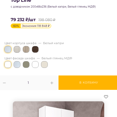
Top Line
с доводчиком 200х66х236 (Белый капри, Белый глянец МДФ)
79 232
₽
/шт
198 080
₽
-
60
%
Экономия
118 848
₽
Цвет корпуса шкафа
—
Белый капри
Цвет фасада шкафа
—
Белый глянец МДФ
В КОРЗИНУ