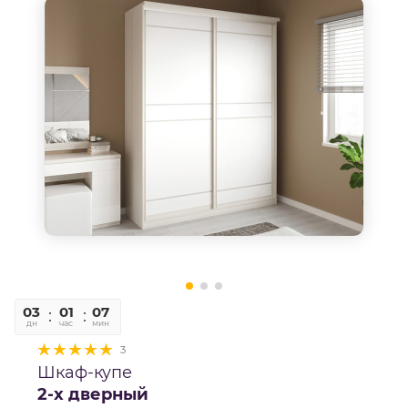
03
01
07
42
дн
час
мин
сек
3
Шкаф-купе
2-х дверный