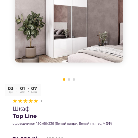
03
01
07
42
дн
час
мин
сек
1
Шкаф
Top Line
с доводчиком 150х66х236 (Белый капри, Белый глянец МДФ)