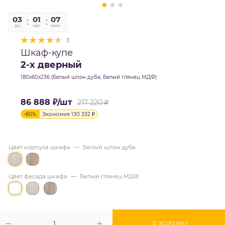
03
01
07
42
дн
час
мин
сек
3
Шкаф-купе
2-х дверный
180х60х236 (Белый шпон дуба, Белый глянец МДФ)
86 888
₽
/шт
217 220
₽
-
60
%
Экономия
130 332
₽
Цвет корпуса шкафа
—
Белый шпон дуба
Цвет фасада шкафа
—
Белый глянец МДФ
В КОРЗИНУ