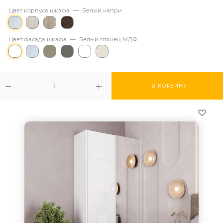
Цвет корпуса шкафа
—
Белый капри
Цвет фасада шкафа
—
Белый глянец МДФ
В КОРЗИНУ