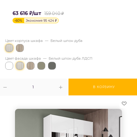
63 616
₽
/шт
159 040
₽
-
60
%
Экономия
95 424
₽
Цвет корпуса шкафа
—
Белый шпон дуба
Цвет фасада шкафа
—
Белый шпон дуба ЛДСП
В КОРЗИНУ