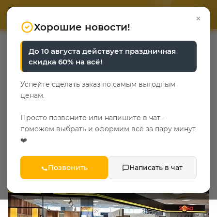
ОТВЕТЬТЕ НА 3 ВОПРОСА
ОТВЕТЬТЕ НА 3 ВОПРОСА
0
×
«Уют у каждого свой»
«Уют у каждого свой»
Хорошие новости!
АДРЕС
До 10 августа действует праздничная
Фирменный салон в ТК
скидка 60% на всё!
"Мебель Сити 2", г. Санкт-
Успейте сделать заказ по самым выгодным
Петербург, ул.
ценам.
Кантемировская, д.37, лит. А, 2
Просто позвоните или напишите в чат -
этаж, секция 2-40
поможем выбрать и оформим всё за пару минут
❤️
Позвонить
Написать в чат