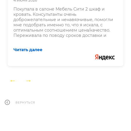
4 июня 2026
Покупала в салоне Мебель Сити 2 шкаф и
кровать. Консультанты очень
доброжелательные и ненавязчивые, помогли
мне подобрать именно то, что я искала, с
оптимальным соотношением цена/качество.
Переживала по поводу сроков доставки и
сборки, так как последние годы имела три
негативных опыта с разными фабриками:
оговаривали и оформляли доставку на одни
даты, а фактически мебель привозили в
последний день по договору, то есть через 2
месяца. С Эльба Мебель всё прошло в
соответствии с согласованными сроками.
Сборка тоже была произведена в срок,
←
→
качественно. Рекомендую!
ВЕРНУТЬСЯ