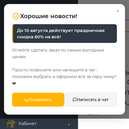
Санкт-Петербург
×
Хорошие новости!
До 10 августа действует праздничная
Спальня
скидка 60% на всё!
Шкафы
Успейте сделать заказ по самым выгодным
ценам.
АДРЕС
Гостиная
Просто позвоните или напишите в чат -
Фирменны
поможем выбрать и оформим всё за пару минут
Прихожая
"Круиз", г
❤️
Комендантс
Комоды
Позвонить
Написать в чат
корпус 2А,
Детская мебель
235
Кабинет