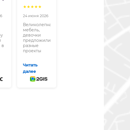
K.
★★★★★
★★★★★
26
24 июня 2026
18 июня 2026
Великолепная
мебель,
Здравствуйте!
ру
девочки
Прекрасный
м
предложили
магазин,
 в
разные
очень
проекты
помогли
спальни , мы
нам с
остались
пуфиками. С
очень
нами
довольны .
работала
Качество
Аля, ей
мебели на
отдельная
высоте.
благодарность
Заказали
и низкий
еще и
поклон!
гостиную.
Теперь
Хотим еще и
пуфики
шкафы в
прекрасно
коридор .
вписываются
Очень
в наше
рекомендую
пространство!