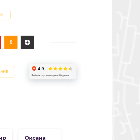
НА
ЕНИЕ
ир
Оксана
Ekaterina