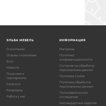
????.
В будущем
Сборщики
собираемся
мебели-
обустраивать
знают свою
детскую
работу.
комнату и
Менеджер-
теперь
Оксана. Ш.
знаем в
нам делала
какой
проекты (
магазин
ЭЛЬБА МЕБЕЛЬ
ИНФОРМАЦИЯ
бесплатно)-
нужно идти
учла все
сразу!
О компании
Магазины
наши
пожелания
Отзывы о компании
Политика
и
конфиденциальности
Блог
предложила
Согласие на обработку
великолепные
Новости
персональных данных
варианты.
Лицензии и
Очень
Политика Cookie
сертификаты
рекомендую
Политика обработки
Каталоги
персональных данных
Реквизиты
Пользовательское
Работа у нас
соглашение
Нестандартные изделия