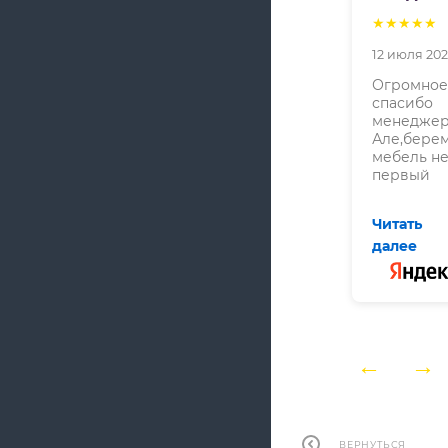
★★★★★
12 июля 20
Огромное
спасибо
менедже
Але,бере
мебель не
первый
раз,все
супер!
←
→
ВЕРНУТЬСЯ