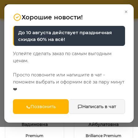
ОТВЕТЬТЕ НА 3 ВОПРОСА
ОТВЕТЬТЕ НА 3 ВОПРОСА
0
×
«Уют у каждого свой»
«Уют у каждого свой»
Хорошие новости!
Команда магазина
До 10 августа действует праздничная
«Фирменный салон в МЦ
скидка 60% на всё!
"Богатырь"»
Успейте сделать заказ по самым выгодным
ценам.
← Назад к магазину
Просто позвоните или напишите в чат -
поможем выбрать и оформим всё за пару минут
❤️
Позвонить
Написать в чат
Бегишева Кристина
Юмагужина Эльмира
Вадимовна
Айбулатовна
Premium
Brilliance Premium