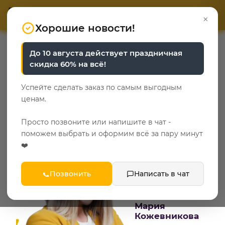
ОТВЕТЬТЕ НА 3 ВОПРОСА
ОТВЕТЬТЕ НА 3 ВОПРОСА
0
×
«Уют у каждого свой»
«Уют у каждого свой»
Хорошие новости!
—
—
Главная
Справочная информация об услугах
До 10 августа действует праздничная
Мария Кожевникова выбирает Эльба Мебель
скидка 60% на всё!
Мария Кожевникова
Успейте сделать заказ по самым выгодным
выбирает Эльба Мебель
ценам.
Просто позвоните или напишите в чат -
поможем выбрать и оформим всё за пару минут
❤️
Позвонить
Написать в чат
Мария
Кожевникова