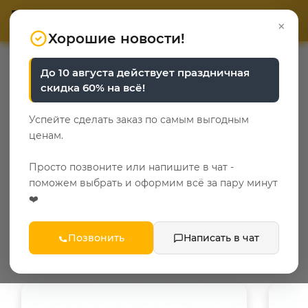
ОТВЕТЬТЕ НА 3 ВОПРОСА
ОТВЕТЬТЕ НА 3 ВОПРОСА
0
×
«Уют у каждого свой»
«Уют у каждого свой»
Хорошие новости!
—
—
Главная
Справочная информация об услугах
Акции
До 10 августа действует праздничная
скидка 60% на всё!
Успейте сделать заказ по самым выгодным
ценам.
Просто позвоните или напишите в чат -
поможем выбрать и оформим всё за пару минут
❤️
СТАТЬ УЧАСТНИКОМ
ВОЙТИ
Позвонить
Написать в чат