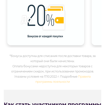
*Бонусы доступны для списания после доставки товара, за
который они были начислены.
Оплата бонусами недоступна для некоторых товаров с
ограничением скидок, при использовании промокодов.
Указаны условия на 17.10.2022 г. Подробные
Правила
программы лояльности
Как стать участником программы