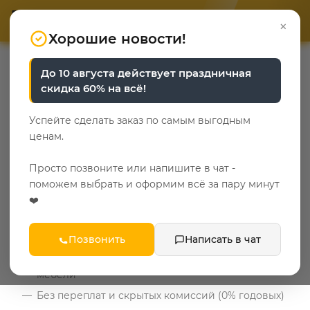
ОТВЕТЬТЕ НА 3 ВОПРОСА
ОТВЕТЬТЕ НА 3 ВОПРОСА
0
×
«Уют у каждого свой»
«Уют у каждого свой»
Хорошие новости!
До 10 августа действует праздничная
БЕСПЛАТНО
скидка 60% на всё!
Рассрочка до 36
Успейте сделать заказ по самым выгодным
месяцев по карте
ценам.
«Халва»
Просто позвоните или напишите в чат -
поможем выбрать и оформим всё за пару минут
Эльба Мебель предлагает выгодные условия
❤️
покупки с картой «Халва»:
Позвонить
Написать в чат
Рассрочка до 36 месяцев на весь ассортимент
мебели
Без переплат и скрытых комиссий (0% годовых)