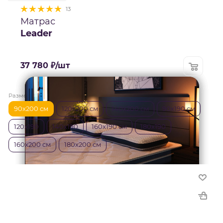
13
Матрас
Leader
37 780
₽
/шт
Размер матраса
—
90x200 см
90x200 см
120x200 см
140x200 см
90х190 см
120х190
140х190
160х190 см
180х190
160x200 см
180x200 см