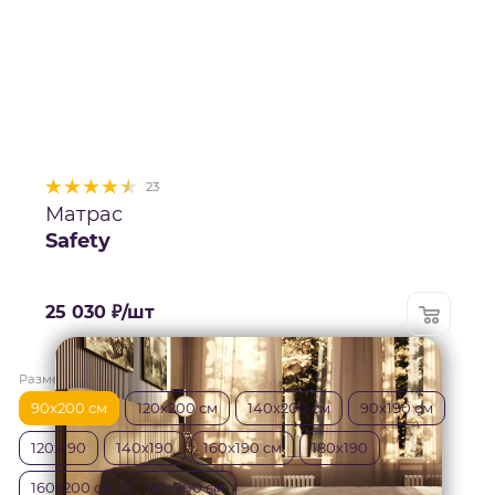
23
Матрас
Safety
25 030
₽
/шт
Размер матраса
—
90x200 см
90x200 см
120x200 см
140x200 см
90х190 см
120х190
140х190
160х190 см
180х190
160x200 см
180x200 см