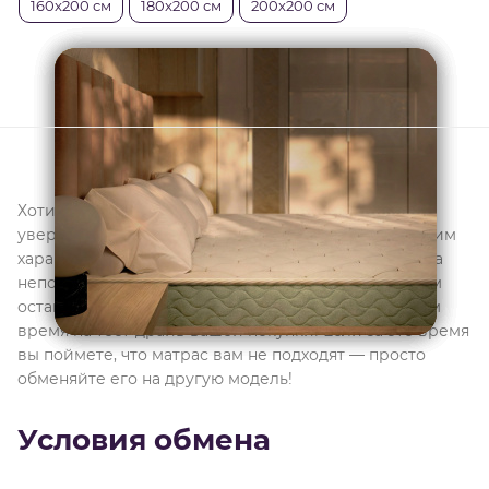
160x200 см
180x200 см
200x200 см
Хотите заказать матрас в интернет-магазине, но не
уверены, что он подойдет вам по жесткости и другим
характеристикам? Боитесь, что потратите деньги на
неподходящую вещь? «Эльба Мебель» позволит вам
оставить эти муки выбора в прошлом! Мы даем вам
время на тест-драйв вашей покупки! Если за это время
вы поймете, что матрас вам не подходят — просто
обменяйте его на другую модель!
Условия обмена