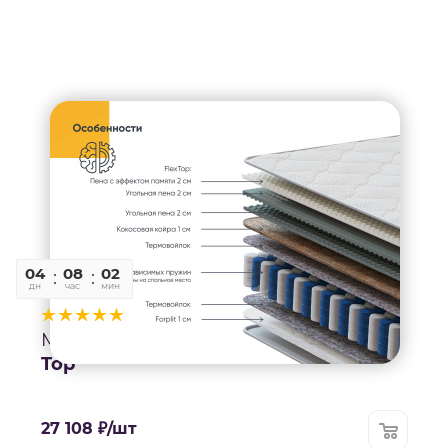
04
08
02
13
дн
час
мин
сек
2
Матрас
Top
27 108
₽
/шт