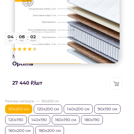
04
08
02
13
дн
час
мин
сек
9
Матрас
Optima
27 440
₽
/шт
Размер матраса
—
90x200 см
90x200 см
120x200 см
140x200 см
90х190 см
120х190
140х190
160х190 см
180х190
160x200 см
180x200 см