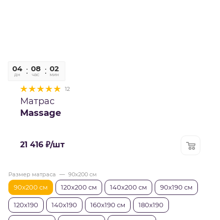
04
08
02
13
дн
час
мин
сек
12
Матрас
Massage
21 416
₽
/шт
Размер матраса
—
90x200 см
90x200 см
120x200 см
140x200 см
90х190 см
120х190
140х190
160х190 см
180х190