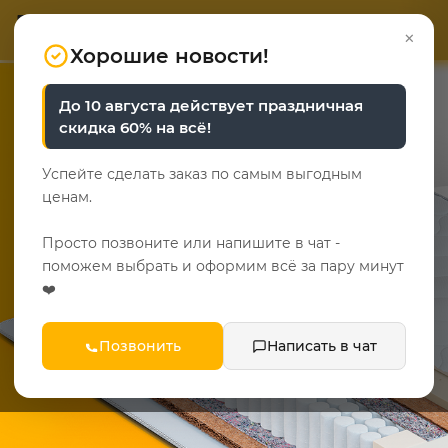
ОТВЕТЬТЕ НА 3 ВОПРОСА
ОТВЕТЬТЕ НА 3 ВОПРОСА
0
×
«Уют у каждого свой»
«Уют у каждого свой»
Хорошие новости!
До 10 августа действует праздничная
скидка 60% на всё!
Успейте сделать заказ по самым выгодным
БЕСПЛАТНО
ценам.
Тест-драйв матраса
Просто позвоните или напишите в чат -
поможем выбрать и оформим всё за пару минут
❤️
ПОЛУЧИТЬ
ЗАДАТЬ ВОПРОС
Позвонить
Написать в чат