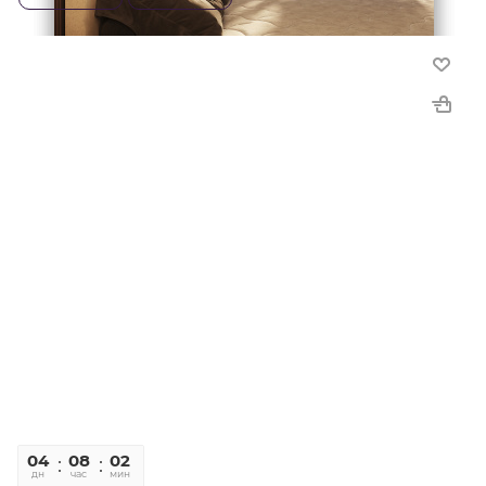
04
08
02
13
дн
час
мин
сек