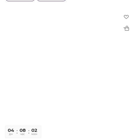
04
08
02
13
дн
час
мин
сек