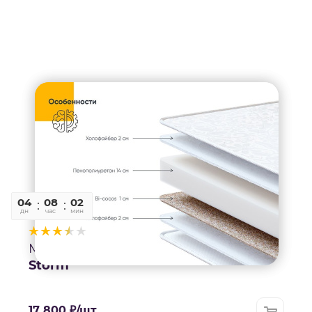
04
08
02
13
дн
час
мин
сек
8
Матрас
Storm
17 800
₽
/шт